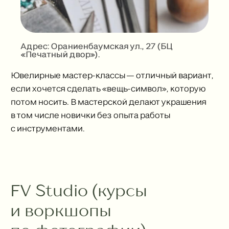
Адрес: Ораниенбаумская ул., 27 (БЦ
«Печатный двор»).
Ювелирные мастер-классы — отличный вариант,
если хочется сделать «вещь-символ», которую
потом носить. В мастерской делают украшения
в том числе новички без опыта работы
с инструментами.
График работы:
+79930791418
ПН-ВС
_
11:00-23:00
FV Studio (курсы
и воркшопы
Публичная оферта
Санкт-Петербург, улица