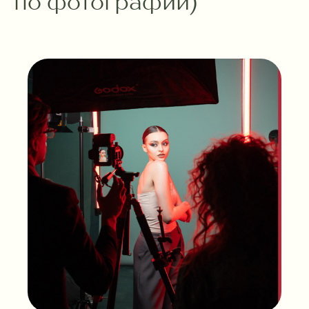
по фотографии)
Коломенская 14, помещение 13Н
(мансардный этаж).
Политика отработки
персональных данных
ООО «Керамишная»
Политика
ИНН 7840127559
использования
файлов coockie
Design by
Sofi
Карта сайта